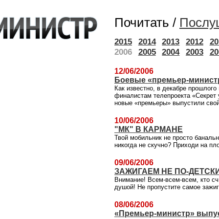
Почитать /
Послу
2015
2014
2013
2012
20
2006
2005
2004
2003
20
12/06/2006
Боевые «премьер-минис
Как известно, в декабре npoшлого
финалистам телепроекта «Секрет у
новые «премьеры» выпустили свой
10/06/2006
"МК" В КАРМАНЕ
Твой мобильник не просто банальн
никогда не скучно? Приходи на пл
09/06/2006
ЗАЖИГАЕМ НЕ ПО-ДЕТСКИ
Внимание! Всем-всем-всем, кто сч
душой! Не пропустите самое зажиг
08/06/2006
«Премьер-министр» выпу