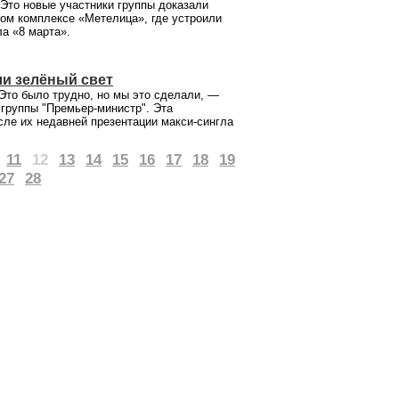
 Это новые участники группы доказали
ном комплексе «Метелица», где устроили
а «8 марта».
и зелёный свет
Это было трудно, но мы это сделали, —
 группы "Премьер-министр". Эта
сле их недавней презентации макси-сингла
11
12
13
14
15
16
17
18
19
27
28