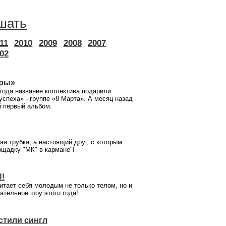
шать
11
2010
2009
2008
2007
02
тры»
 года название коллектива подарили
спеха» - группе «8 Марта». А месяц назад
 первый альбом.
ая трубка, а настоящий друг, с которым
ощадку "МК" в кармане"!
!
итает себя молодым не только телом, но и
ательное шоу этого года!
стили сингл