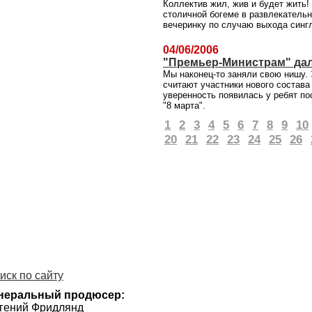
Коллектив жил, жив и будет жить!
столичной богеме в развлекатель
вечеринку по случаю выхода сингл
04/06/2006
"Премьер-Министрам" дал
Мы наконец-то заняли свою нишу. 
считают участники нового состава
уверенность появилась у ребят по
"8 марта".
1
2
3
4
5
6
7
8
9
10
20
21
22
23
24
25
26
иск по сайту
неральный продюсер:
гений Фридлянд