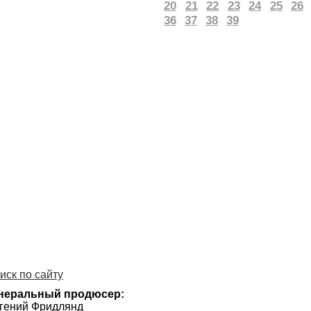
20
21
22
23
24
25
26
36
37
38
39
иск по сайту
неральный продюсер:
гений Фридлянд