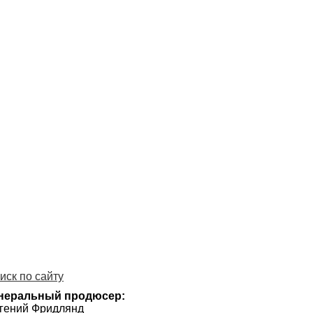
иск по сайту
неральный продюсер:
гений Фридлянд