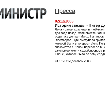
Пресса
02/12/2003
История звезды - Питер Д
Лена - самая красивая и любимая
два года назад, хотя вместе боль
родилась дочка - Мия... Началось 
"премьеров", где выступала группа
которой были в то время Лена Пог
знакомство с Леной переросло в н
закономерному и судьбоносному р
Елене, которое было по зову серд
OOPS! #12/декабрь 2003