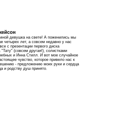
жейсон
 мной девушка на свете! А поженились мы
ше четырех лет, а совсем недавно у нас
все с презентации первого диска
 "Тату" (совсем другая!), солистками
ребных и Инна Стилл. И вот мое случайное
астоящее чувство, которое привело нас к
ешению - предложению моих руки и сердца
ца и родству душ принято.