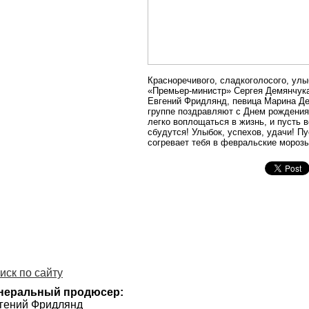
Красноречивого, сладкоголосого, улы
«Премьер-министр» Сергея Демянчука
Евгений Фридлянд, певица Марина Дев
группе поздравляют с Днем рождения
легко воплощаться в жизнь, и пусть 
сбудутся! Улыбок, успехов, удачи! П
согревает тебя в февральские мороз
иск по сайту
неральный продюсер:
гений Фридлянд