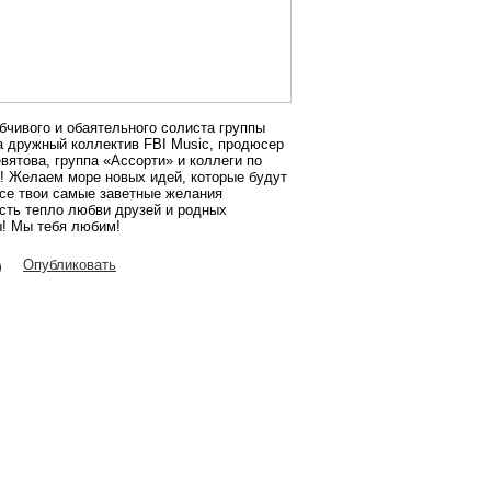
бчивого и обаятельного солиста группы
 дружный коллектив FBI Music, продюсер
ятова, группа «Ассорти» и коллеги по
! Желаем море новых идей, которые будут
все твои самые заветные желания
усть тепло любви друзей и родных
ы! Мы тебя любим!
Опубликовать