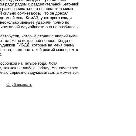
вом ряду рядом с разделительной бетонной
ел разворачиваться, а он пролетел мимо
 Я сильно сомневаюсь, что он доехал
до мной ехал КамАЗ, у которого сзади
 несколько звеньев ударили прямо по
частливой случайности оно не разбилось.
 автобусов, которые стояли с аварийными
о только по встречной полосе. Когда я
рудников ГИБДД, которые на меня очень
ичав, я сделал такой резкий маневр, что
о.
ассрочкой на четыре года. Хотя
 так как не люблю кабалу. Но после трех
инаю серьезно задумываться: а может зря
Опубликовать