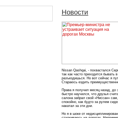
Новости
Nissan Qashqai, - похвастался Се
так как часто приходится бывать в
разъездишься. Но вот сейчас я п
Стараюсь ездить преимущественно
Права я получил месяц назад, до 
быстро научился, что друзья счит
салона забрал свой «Ниссан» сам,
спокойно, как будто за рулем сид
накатал за эти дни.
Но я в шоке от недисциплинирован
сталкиваюсь на дорогах. Например