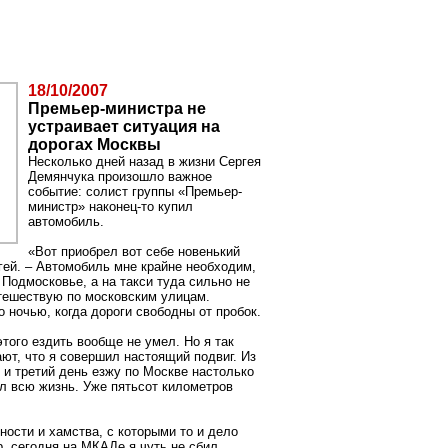
18/10/2007
Премьер-министра не
устраивает ситуация на
дорогах Москвы
Несколько дней назад в жизни Сергея
Демянчука произошло важное
событие: солист группы «Премьер-
министр» наконец-то купил
автомобиль.
«Вот приобрел вот себе новенький
ргей. – Автомобиль мне крайне необходим,
 Подмосковье, а на такси туда сильно не
утешествую по московским улицам.
 ночью, когда дороги свободны от пробок.
этого ездить вообще не умел. Но я так
ают, что я совершил настоящий подвиг. Из
 и третий день езжу по Москве настолько
ел всю жизнь. Уже пятьсот километров
ности и хамства, с которыми то и дело
, сегодня на МКАДе я чуть не сбил